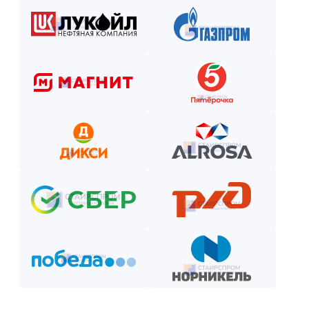
Как оплатить? Пошаговая инструкция
Оставьте заявку на сайте или по телефону.
Получите смету и договор.
Выберите способ оплаты из предложенных.
Внесите предоплату (если требуется).
Отслеживайте этапы производства и монтажа.
Оплатите остаток после приёмки —
и наслаждайтесь новой конструкцией!