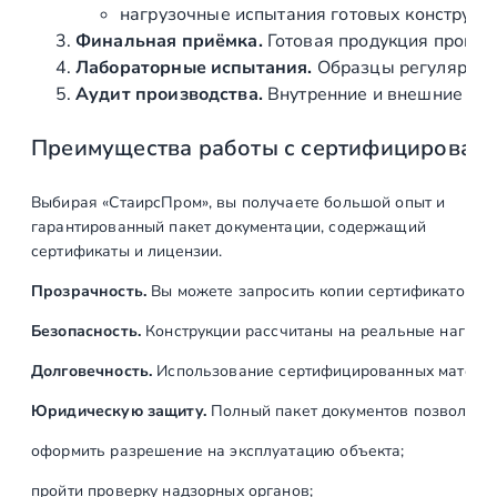
нагрузочные испытания готовых конструкц
л
Финальная приёмка.
Готовая продукция провер
и
Лабораторные испытания.
Образцы регулярно н
р
Аудит производства.
Внутренние и внешние про
о
в
Преимущества работы с сертифицирован
к
а
6
Выбирая «СтаирсПром», вы получаете большой опыт и
гарантированный пакет документации, содержащий
0
сертификаты и лицензии.
0
G
Прозрачность.
Вы можете запросить копии сертификатов на
R
Безопасность.
Конструкции рассчитаны на реальные нагрузк
I
T
Долговечность.
Использование сертифицированных материал
,
Юридическую защиту.
Полный пакет документов позволяет:
A
I
оформить разрешение на эксплуатацию объекта;
S
пройти проверку надзорных органов;
I