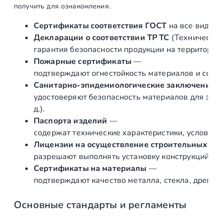
получить для ознакомления.
a
3
Сертификаты соответствия ГОСТ
на все виды л
+
Декларации о соответствии ТР ТС
(Техническог
,
гарантия безопасности продукции на территории
4
Пожарные сертификаты
—
0
подтверждают огнестойкость материалов и соот
х
Санитарно‑эпидемиологические заключения
6
удостоверяют безопасность материалов для здор
0
д.).
х
Паспорта изделий
—
1
содержат технические характеристики, условия 
.
Лицензии на осуществление строительных и 
5
разрешают выполнять установку конструкций «по
м
Сертификаты на материалы
—
м
подтверждают качество металла, стекла, древес
,
п
Основные стандарты и регламенты
а