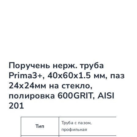
Поручень нерж. труба
Prima3+, 40х60х1.5 мм, паз
24х24мм на стекло,
полировка 600GRIT, AISI
201
А
З
Труба с пазом,
Тип
профильная
т
н