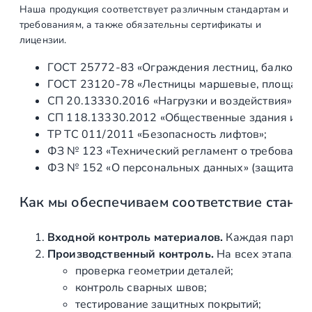
з
Наша продукция соответствует различным стандартам и
2
требованиям, а также обязательны сертификаты и
4
лицензии.
х
ГОСТ 25772‑83 «Ограждения лестниц, балконов 
2
ГОСТ 23120‑78 «Лестницы маршевые, площадки 
4
СП 20.13330.2016 «Нагрузки и воздействия» (а
м
СП 118.13330.2012 «Общественные здания и со
м
ТР ТС 011/2011 «Безопасность лифтов»;
н
ФЗ № 123 «Технический регламент о требования
а
ФЗ № 152 «О персональных данных» (защита ин
с
т
Как мы обеспечиваем соответствие станд
е
к
Входной контроль материалов.
Каждая партия 
л
Производственный контроль.
На всех этапах и
о
проверка геометрии деталей;
,
контроль сварных швов;
п
тестирование защитных покрытий;
о