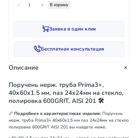
К
−
+
В корзину
о
л
и
Заявка в один клик
ч
е
с
Бесплатная консультация
т
в
Описание
о
т
о
Поручень нерж. труба Prima3+,
в
40х60х1.5 мм, паз 24х24мм на стекло,
а
полировка 600GRIT, AISI 201 🛠️
р
а
📏
Подробнее о характеристиках изделия:
Поручень
П
нерж. труба Prima3+ 40х60х1.5 мм паз 24х24мм на стекло
полировка 600GRIT AISI 201 вы найдете ниже.
о
р