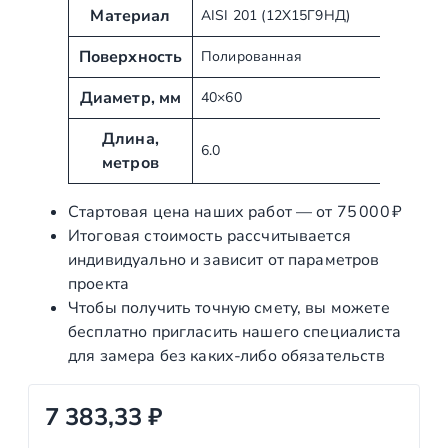
р
а
Материал
AISI 201 (12Х15Г9НД)
и
ч
б
е
Поверхность
Полированная
у
н
т
Диаметр, мм
и
40×60
ы
е
Длина,
6.0
метров
Стартовая цена наших работ — от 75 000 ₽
Итоговая стоимость рассчитывается
индивидуально и зависит от параметров
проекта
Чтобы получить точную смету, вы можете
бесплатно пригласить нашего специалиста
для замера без каких‑либо обязательств
7 383,33
₽