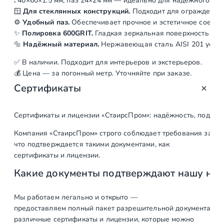
:
40×60×1.5
мм,
паз
24×24
мм
— идеально
для
надёжного
кре
у
🪟
Для
стеклянных
конструкций.
Подходит
для
ограждений
ч
⚙️
Удобный
паз.
Обеспечивает
прочное
и
эстетичное
соедин
е
✨
Полировка
600GRIT.
Гладкая
зеркальная
поверхность
— с
н
🔩
Надёжный
материал.
Нержавеющая
сталь
AISI
201
устой
ь
✅
В
наличии.
Подходит
для
интерьеров
и
экстерьеров.
н
💰
Цена
— за
погонный
метр.
Уточняйте
при
заказе.
е
Сертификаты
р
ж
.
Сертификаты и лицензии «СтаирсПром»: надёжность, подтв
т
Компания «СтаирсПром» строго соблюдает требования закон
р
что подтверждается такими документами, как
у
сертификаты и лицензии.
б
Какие документы подтверждают нашу на
а
P
Мы работаем легально и открыто —
r
предоставляем полный пакет разрешительной документации п
i
различные сертификаты и лицензии, которые можно
m