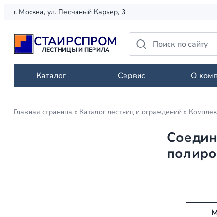
Перейти
г. Москва, ул. Песчаный Карьер, 3
к
содержимому
СТАИРСПРОМ
ЛЕСТНИЦЫ И ПЕРИЛА
Каталог
Сервис
О ком
Главная страница
»
Каталог лестниц и ограждений
»
Комплек
Соедини
полиро
А
З
т
н
р
а
М
и
ч