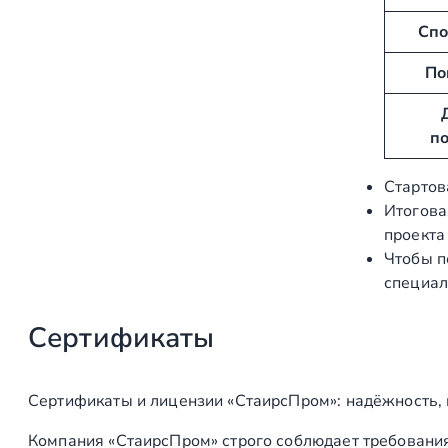
б
е
Спо
у
н
т
и
По
ы
е
п
Стартов
Итогова
проекта
Чтобы п
специал
Сертификаты
Сертификаты и лицензии «СтаирсПром»: надёжность,
Компания «СтаирсПром» строго соблюдает требования