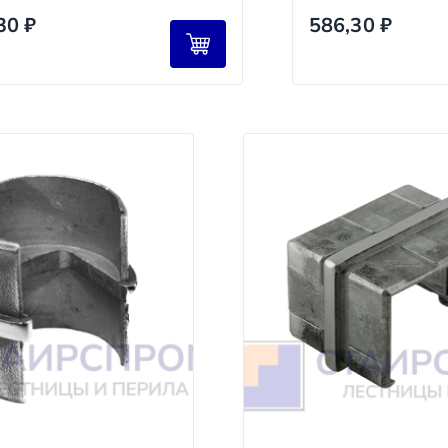
екте с помощью талей или погрузчиков.
,30
₽
586,30
₽
и подписываете акт сдачи‑приёмки.
ществляется ли доставка до их терминалов?
TD (КИТ), «Байкал Сервис» и другими. Доставка до терми
аказчика.
сквы и области. Гарантируем бережную перевозку и собл
ые Линии, СДЭК и др.) — для регионов. Отслеживаем груз
ч»
но согласуйте дату и время.
заказов в пределах МКАД).
 и утверждения 3D‑проекта. Запускаем производство.
конструкции (предоставляем фото/видео отчёт). Организу
писания акта сдачи‑приёмки. Вы получаете гарантию на 5
Срок
1–2 рабочих дня
(для стандартных проектов).
2–5 рабочих дней
зависимости от сложности и материалов).