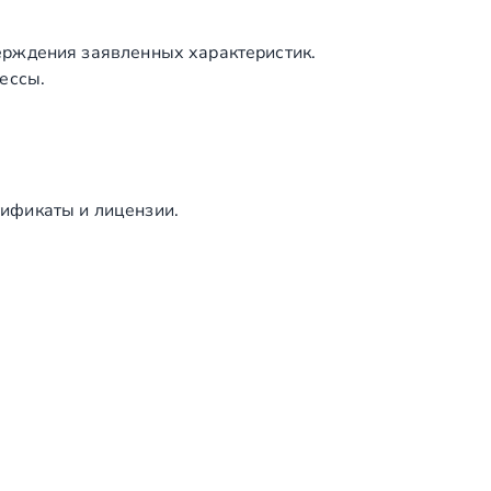
S
I
ерждения заявленных характеристик.
3
ессы.
0
4
)
ификаты и лицензии.