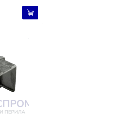
налов ТК предоставляется бесплатно; при
юдение сроков.
 на всём пути.
ем доставку.
 лет.