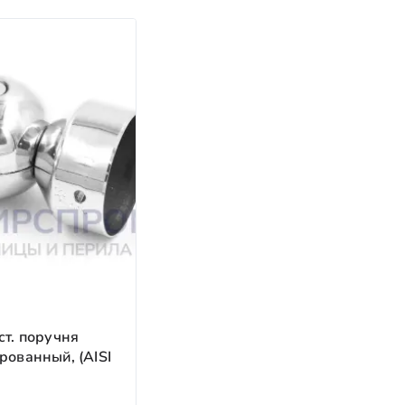
оплата (до 50 %) после отгрузки товара.
.
а в стоимости изделия.
ст. поручня
рованный, (AISI