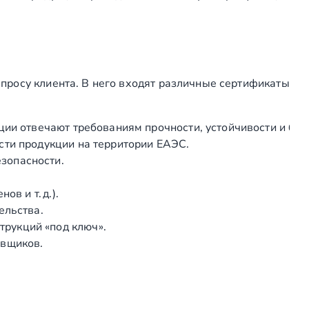
е
л
ь
д
е
просу клиента. В него входят различные сертификаты
р
.
ции отвечают требованиям прочности, устойчивости и без
/
сти продукции на территории ЕАЭС.
п
зопасности.
л
а
в и т. д.).
с
ельства.
т
рукций «под ключ».
.
авщиков.
п
о
р
у