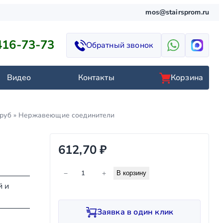
mos@stairsprom.ru
416-73-73
Обратный звонок
Видео
Контакты
Корзина
руб
»
Нержавеющие соединители
612,70
₽
К
−
+
В корзину
о
й и
л
и
Заявка в один клик
ч