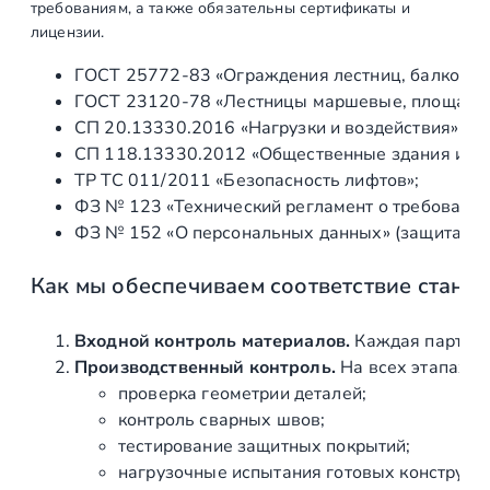
Производство
ед
1
требованиям, а также обязательны сертификаты и
коннекторов и
лицензии.
крепежей
ГОСТ 25772‑83 «Ограждения лестниц, балконов 
ограждений
ГОСТ 23120‑78 «Лестницы маршевые, площадки 
СП 20.13330.2016 «Нагрузки и воздействия» (а
Изготовление
ед
1
СП 118.13330.2012 «Общественные здания и со
самонесущих
ТР ТС 011/2011 «Безопасность лифтов»;
стеклянных
ФЗ № 123 «Технический регламент о требования
ограждений
ФЗ № 152 «О персональных данных» (защита ин
лестницы и
второго света
Как мы обеспечиваем соответствие станд
Изготовление
ед
10 м
поручня лестницы
Входной контроль материалов.
Каждая партия 
Производственный контроль.
На всех этапах и
Монтаж
проверка геометрии деталей;
контроль сварных швов;
Доставка,
ед
1
тестирование защитных покрытий;
разгрузка,
нагрузочные испытания готовых конструкц
ступеней и перил