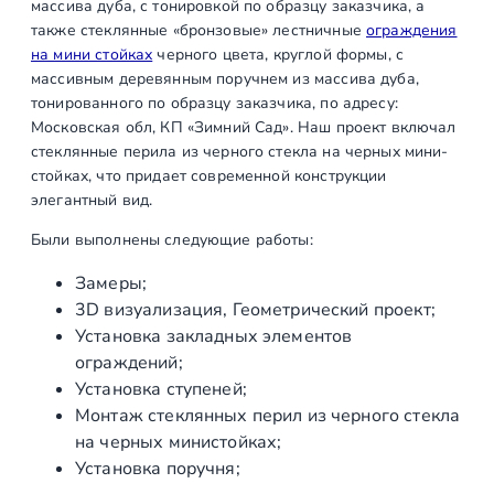
массива дуба, с тонировкой по образцу заказчика, а
0
л
также стеклянные «бронзовые» лестничные
ограждения
а
на мини стойках
черного цвета, круглой формы, с
н
массивным деревянным поручнем из массива дуба,
₽
а
тонированного по образцу заказчика, по адресу:
.
ч
Московская обл, КП «Зимний Сад». Наш проект включал
стеклянные перила из черного стекла на черных мини-
е
стойках, что придает современной конструкции
р
элегантный вид.
н
ы
Были выполнены следующие работы:
х
Замеры;
м
3D визуализация, Геометрический проект;
и
Установка закладных элементов
н
ограждений;
и
Установка ступеней;
с
Монтаж стеклянных перил из черного стекла
т
на черных министойках;
о
Установка поручня;
й