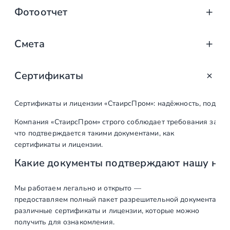
к
Фотоотчет
а
х
Смета
Сертификаты
Наименование
Ед. изм.
Кол-во
работ
Сертификаты и лицензии «СтаирсПром»: надёжность, подтв
Первый этап
Компания «СтаирсПром» строго соблюдает требования закон
что подтверждается такими документами, как
Выезд на объект,
шт
1
сертификаты и лицензии.
замеры,
Какие документы подтверждают нашу на
согласование
конечного вида
Мы работаем легально и открыто —
лестницы и
предоставляем полный пакет разрешительной документации п
ограждений, цвет
различные сертификаты и лицензии, которые можно
ступеней.
получить для ознакомления.