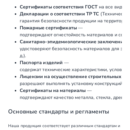
Составление
шт
1
Сертификаты соответствия ГОСТ
на все виды л
коммерческого
Декларации о соответствии ТР ТС
(Техническог
предложения, с
гарантия безопасности продукции на территории
предоставлением
Пожарные сертификаты
—
визуализации
подтверждают огнестойкость материалов и соот
Санитарно‑эпидемиологические заключения
Составление
шт
1
удостоверяют безопасность материалов для здор
договора и
д.).
подписание
Паспорта изделий
—
Подготовка и
шт
1
содержат технические характеристики, условия 
подписание
Лицензии на осуществление строительных и 
Геометрического
разрешают выполнять установку конструкций «по
Проекта, с
Сертификаты на материалы
—
расчетом общих
подтверждают качество металла, стекла, древес
нагрузок
Основные стандарты и регламенты
Производство
Наша продукция соответствует различным стандартам и