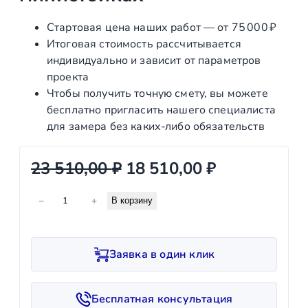
Стартовая цена наших работ — от 75 000 ₽
Итоговая стоимость рассчитывается
индивидуально и зависит от параметров
проекта
Чтобы получить точную смету, вы можете
бесплатно пригласить нашего специалиста
для замера без каких‑либо обязательств
П
Т
23 510,00
₽
18 510,00
₽
е
е
К
−
+
В корзину
р
к
о
л
в
у
и
о
щ
Заявка в один клик
ч
н
а
е
с
а
я
Бесплатная консультация