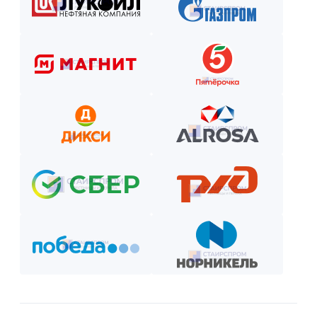
Оставьте заявку на сайте или по телефону.
Получите смету и договор.
Выберите способ оплаты из предложенных.
Внесите предоплату (если требуется).
Отслеживайте этапы производства и монтажа.
Оплатите остаток после приёмки —
и наслаждайтесь новой конструкцией!