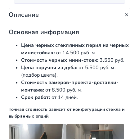
т
ч
ц
в
Описание
а
е
о
т
л
н
о
Основная информация
ь
а
в
н
:
Цена черных стеклянных перил на черных
а
министойках:
от 14.500 руб. м.
р
а
1
Стоимость черных мини-стоек:
3.550 руб.
а
я
8
Цена поручня из дуба:
от 5.500 руб. м.
С
ц
5
(подбор цвета).
т
Стоимость замеров-проекта-доставки-
е
е
1
монтажа:
от 8.500 руб. м.
к
н
0
Срок работ:
от 14 дней.
л
а
,
я
Точная стоимость зависит от конфигурации стекла и
н
с
0
выбранных опций.
н
о
0
ы
с
е