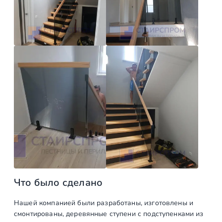
п
т
₽
е
а
.
р
в
и
л
л
а
я
и
л
з
ч
а
е
2
р
3
н
о
5
г
1
о
Что было сделано
0
с
т
,
Нашей компанией были разработаны, изготовлены и
е
0
смонтированы, деревянные ступени с подступенками из
к