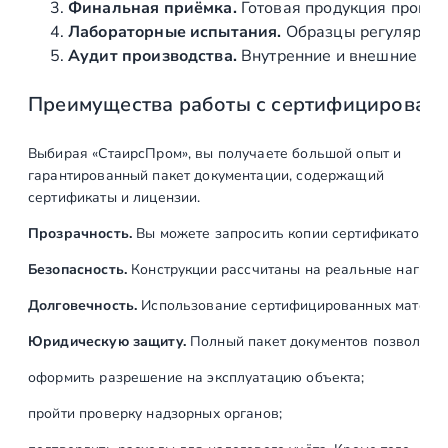
Финальная приёмка.
Готовая продукция провер
лестницы
Лабораторные испытания.
Образцы регулярно н
Аудит производства.
Внутренние и внешние про
Монтаж
ед
1
самонесущих
Преимущества работы с сертифицирован
перил лестницы и
второго света
Выбирая «СтаирсПром», вы получаете большой опыт и
Установка
м
14
гарантированный пакет документации, содержащий
замкнутого
сертификаты и лицензии.
деревянного
Прозрачность.
Вы можете запросить копии сертификатов на
поручня
Безопасность.
Конструкции рассчитаны на реальные нагрузк
Итого:
Долговечность.
Использование сертифицированных материал
Юридическую защиту.
Полный пакет документов позволяет:
оформить разрешение на эксплуатацию объекта;
пройти проверку надзорных органов;