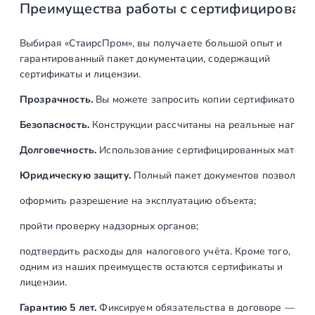
Преимущества работы с сертифицирован
самонесущих
перил лестницы и
второго света
Выбирая «СтаирсПром», вы получаете большой опыт и
гарантированный пакет документации, содержащий
Установка
м
12
сертификаты и лицензии.
замкнутого
Прозрачность.
Вы можете запросить копии сертификатов на
деревянного
поручня
Безопасность.
Конструкции рассчитаны на реальные нагрузк
Долговечность.
Использование сертифицированных материал
Итого:
Юридическую защиту.
Полный пакет документов позволяет:
оформить разрешение на эксплуатацию объекта;
пройти проверку надзорных органов;
подтвердить расходы для налогового учёта. Кроме того,
одним из наших преимуществ остаются сертификаты и
лицензии.
Гарантию 5 лет.
Фиксируем обязательства в договоре —