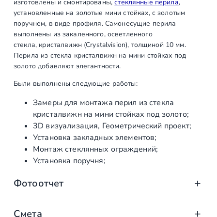
изготовлены и смонтированы,
стеклянные перила
,
м
установленные на золотые мини стойках, с золотым
и
поручнем, в виде профиля. Самонесущие перила
н
выполнены из закаленного, осветленного
и
стекла, кристалвижн (Crystalvision), толщиной 10 мм.
с
Перила из стекла кристалвижн на мини стойках под
т
золото добавляют элегантности.
о
Были выполнены следующие работы:
й
к
Замеры для монтажа перил из стекла
а
кристалвижн на мини стойках под золото;
х
3D визуализация, Геометрический проект;
п
Установка закладных элементов;
о
Монтаж стеклянных ограждений;
д
Установка поручня;
з
Фотоотчет
о
л
о
Смета
т