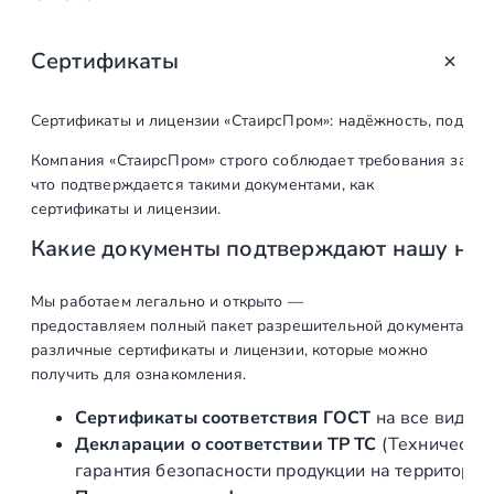
о
Сертификаты
Наименование
Ед. изм.
Кол-во
работ
Сертификаты и лицензии «СтаирсПром»: надёжность, подтв
Первый этап
Компания «СтаирсПром» строго соблюдает требования закон
что подтверждается такими документами, как
Выезд на объект,
шт
1
сертификаты и лицензии.
замеры
Какие документы подтверждают нашу на
Составление
шт
1
коммерческого
Мы работаем легально и открыто —
предложения, с
предоставляем полный пакет разрешительной документации п
различные сертификаты и лицензии, которые можно
предоставлением
получить для ознакомления.
визуализации
Сертификаты соответствия ГОСТ
на все виды л
Составление
шт
1
Декларации о соответствии ТР ТС
(Техническог
договора и
гарантия безопасности продукции на территории
подписание