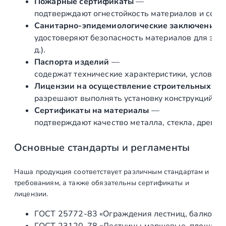
Пожарные сертификаты
—
Подготовка и
шт
1
подтверждают огнестойкость материалов и соот
подписание
Санитарно‑эпидемиологические заключения
Геометрического
удостоверяют безопасность материалов для здор
Проекта, с
д.).
расчетом общих
Паспорта изделий
—
нагрузок
содержат технические характеристики, условия 
Лицензии на осуществление строительных и 
Производство
разрешают выполнять установку конструкций «по
Сертификаты на материалы
—
Изготовление
шт
1
подтверждают качество металла, стекла, древес
закладных
элементов
Основные стандарты и регламенты
Производство
ед
1
Наша продукция соответствует различным стандартам и
требованиям, а также обязательны сертификаты и
Изготовление
ед
1
лицензии.
самонесущих
стеклянных
ГОСТ 25772‑83 «Ограждения лестниц, балконов 
ограждений