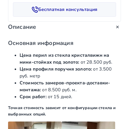
с
Бесплатная консультация
т
в
Описание
о
т
о
Основная информация
в
Цена перил из стекла кристалвижн на
а
мини-стойках под золото:
от 28.500 руб.
р
Цена профиля поручня золото:
от 3.500
а
руб. метр
П
Стоимость замеров-проекта-доставки-
е
монтажа:
от 8.500 руб. м.
р
Срок работ:
от 15 дней.
и
л
Точная стоимость зависит от конфигурации стекла и
а
выбранных опций.
и
з