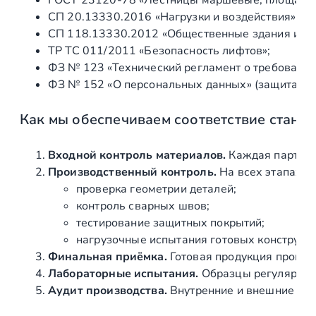
ГОСТ 23120‑78 «Лестницы маршевые, площадки 
лестницы и
СП 20.13330.2016 «Нагрузки и воздействия» (а
второго света
СП 118.13330.2012 «Общественные здания и со
ТР ТС 011/2011 «Безопасность лифтов»;
Производство
ед
1
ФЗ № 123 «Технический регламент о требования
поручня
ФЗ № 152 «О персональных данных» (защита ин
Монтаж
Как мы обеспечиваем соответствие станд
Доставка,
ед
1
Входной контроль материалов.
Каждая партия 
разгрузка
Производственный контроль.
На всех этапах и
Установка
ед
1
проверка геометрии деталей;
закладных
контроль сварных швов;
элементов
тестирование защитных покрытий;
нагрузочные испытания готовых конструкц
Монтаж
ед
1
Финальная приёмка.
Готовая продукция провер
Лабораторные испытания.
Образцы регулярно н
Установка поручня
ед
1
Аудит производства.
Внутренние и внешние про
Монтаж
ед
1