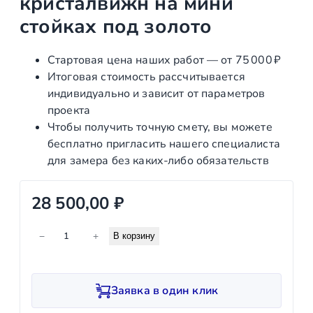
кристалвижн на мини
стойках под золото
Стартовая цена наших работ — от 75 000 ₽
Итоговая стоимость рассчитывается
индивидуально и зависит от параметров
проекта
Чтобы получить точную смету, вы можете
бесплатно пригласить нашего специалиста
для замера без каких‑либо обязательств
28 500,00
₽
К
−
+
В корзину
о
л
и
Заявка в один клик
ч
е