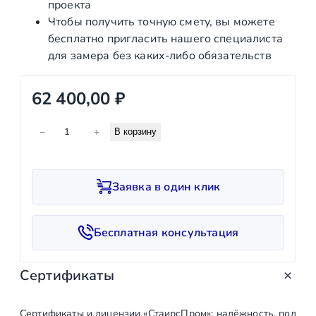
проекта
Чтобы получить точную смету, вы можете
бесплатно пригласить нашего специалиста
для замера без каких‑либо обязательств
62 400,00
₽
К
−
+
В корзину
о
л
и
Заявка в один клик
ч
е
с
Бесплатная консультация
т
в
Сертификаты
о
т
о
Сертификаты и лицензии «СтаирсПром»: надёжность, подтв