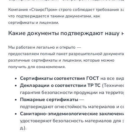
в
Компания «СтаирсПром» строго соблюдает требования закон
а
что подтверждается такими документами, как
р
сертификаты и лицензии.
а
Какие документы подтверждают нашу на
С
т
е
Мы работаем легально и открыто —
предоставляем полный пакет разрешительной документации п
к
различные сертификаты и лицензии, которые можно
л
получить для ознакомления.
я
н
Сертификаты соответствия ГОСТ
на все виды л
н
Декларации о соответствии ТР ТС
(Техническог
ы
гарантия безопасности продукции на территории
е
Пожарные сертификаты
—
п
подтверждают огнестойкость материалов и соот
о
Санитарно‑эпидемиологические заключения
л
удостоверяют безопасность материалов для здор
ы
д.).