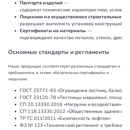
в
Паспорта изделий
—
в
содержат технические характеристики, условия 
а
Лицензии на осуществление строительных и 
н
разрешают выполнять установку конструкций «по
н
Сертификаты на материалы
—
о
подтверждают качество металла, стекла, древес
й
Основные стандарты и регламенты
Наша продукция соответствует различным стандартам и
требованиям, а также обязательны сертификаты и
лицензии.
ГОСТ 25772‑83 «Ограждения лестниц, балконов 
ГОСТ 23120‑78 «Лестницы маршевые, площадки 
СП 20.13330.2016 «Нагрузки и воздействия» (а
СП 118.13330.2012 «Общественные здания и со
ТР ТС 011/2011 «Безопасность лифтов»;
ФЗ № 123 «Технический регламент о требования