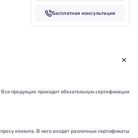
е
с
Бесплатная консультация
т
в
о
т
о
в
а
р
а
С
. Вся продукция проходит обязательную сертификацию, а
т
е
к
л
я
н
просу клиента. В него входят различные сертификаты
н