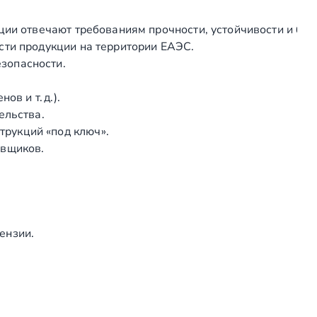
ы
ции отвечают требованиям прочности, устойчивости и без
й
сти продукции на территории ЕАЭС.
п
зопасности.
о
т
в и т. д.).
о
ельства.
л
рукций «под ключ».
о
авщиков.
к
н
а
т
е
ензии.
р
р
а
с
е