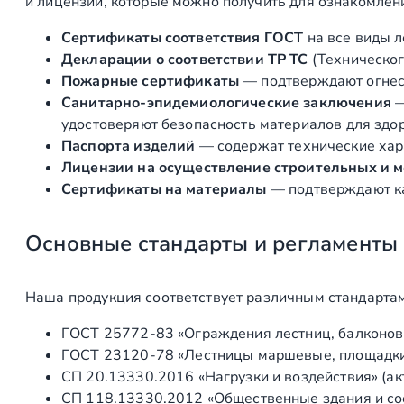
и лицензии, которые можно получить для ознакомлен
Сертификаты соответствия ГОСТ
на все виды л
Декларации о соответствии ТР ТС
(Техническог
Пожарные сертификаты
— подтверждают огнест
Санитарно‑эпидемиологические заключения
удостоверяют безопасность материалов для здоро
Паспорта изделий
— содержат технические хара
Лицензии на осуществление строительных и 
Сертификаты на материалы
— подтверждают ка
Основные стандарты и регламенты
Наша продукция соответствует различным стандартам
ГОСТ 25772‑83 «Ограждения лестниц, балконов 
ГОСТ 23120‑78 «Лестницы маршевые, площадки 
СП 20.13330.2016 «Нагрузки и воздействия» (а
СП 118.13330.2012 «Общественные здания и со