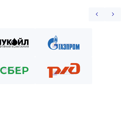
юдение сроков.
 на всём пути.
ем доставку.
 лет.