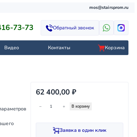
mos@stairsprom.ru
416-73-73
Обратный звонок
Видео
Контакты
Корзина
62 400,00
₽
К
−
+
В корзину
 параметров
о
л
нашего
и
Заявка в один клик
ч