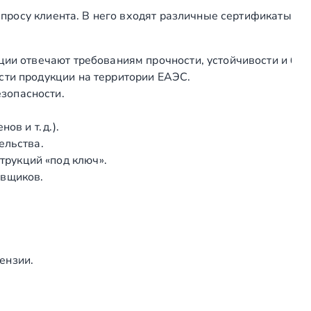
я
просу клиента. В него входят различные сертификаты
з
а
ции отвечают требованиям прочности, устойчивости и без
г
сти продукции на территории ЕАЭС.
л
зопасности.
у
ш
в и т. д.).
к
ельства.
а
рукций «под ключ».
д
авщиков.
л
я
п
о
р
ензии.
у
ч
н