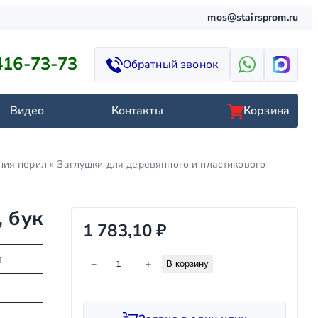
mos@stairsprom.ru
416-73-73
Обратный звонок
Видео
Контакты
Корзина
ния перил
»
Заглушки для деревянного и пластикового
 бук
1 783,10
₽
К
л
−
+
В корзину
о
л
и