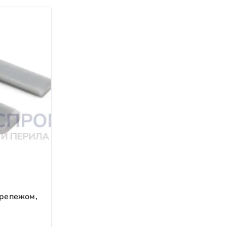
налов ТК предоставляется бесплатно; при
юдение сроков.
 на всём пути.
ем доставку.
 лет.
крепежом,