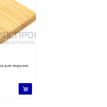
оплата (до 50 %) после отгрузки товара.
.
а в стоимости изделия.
ка для поручня