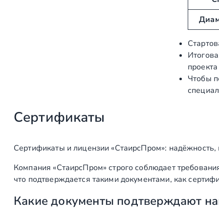
б
е
у
н
Диам
т
и
ы
е
Стартов
Итогова
проекта
Чтобы п
специал
Сертификаты
Сертификаты и лицензии «СтаирсПром»: надёжность,
Компания «СтаирсПром» строго соблюдает требования
что подтверждается такими документами, как сертифи
Какие документы подтверждают на