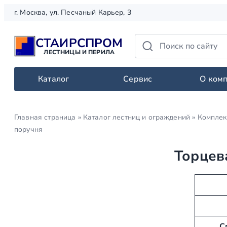
Перейти
г. Москва, ул. Песчаный Карьер, 3
к
содержимому
СТАИРСПРОМ
ЛЕСТНИЦЫ И ПЕРИЛА
Каталог
Сервис
О ком
Главная страница
»
Каталог лестниц и ограждений
»
Комплек
поручня
Торцев
А
З
т
н
р
а
и
ч
С