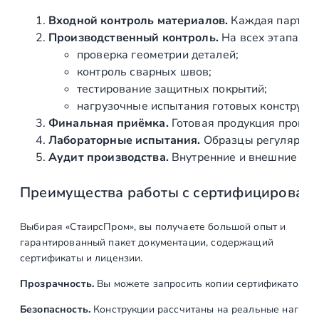
×
1
Входной контроль материалов.
Каждая партия 
.
Производственный контроль.
На всех этапах и
5
проверка геометрии деталей;
х
контроль сварных швов;
6
тестирование защитных покрытий;
0
нагрузочные испытания готовых конструкц
0
Финальная приёмка.
Готовая продукция провер
0
Лабораторные испытания.
Образцы регулярно н
м
Аудит производства.
Внутренние и внешние про
м
Преимущества работы с сертифицирован
,
п
о
Выбирая «СтаирсПром», вы получаете большой опыт и
л
гарантированный пакет документации, содержащий
и
сертификаты и лицензии.
р
Прозрачность.
Вы можете запросить копии сертификатов на
о
в
Безопасность.
Конструкции рассчитаны на реальные нагрузк