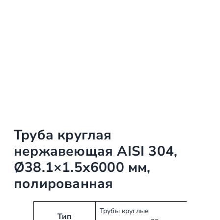
Труба круглая
нержавеющая AISI 304,
Ø38.1×1.5х6000 мм,
полированная
А
З
Трубы круглые
Тип