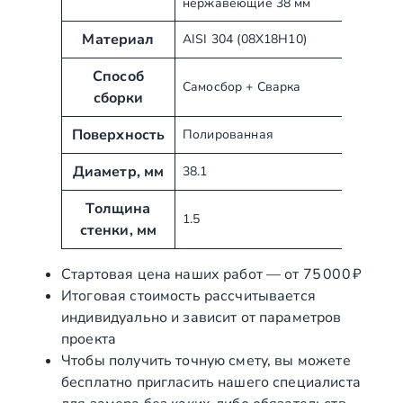
нержавеющие 38 мм
т
н
р
а
Материал
AISI 304 (08Х18Н10)
и
ч
б
е
Способ
Самосбор + Сварка
у
н
сборки
т
и
ы
Поверхность
е
Полированная
Диаметр, мм
38.1
Толщина
1.5
стенки, мм
Стартовая цена наших работ — от 75 000 ₽
Итоговая стоимость рассчитывается
индивидуально и зависит от параметров
проекта
Чтобы получить точную смету, вы можете
бесплатно пригласить нашего специалиста