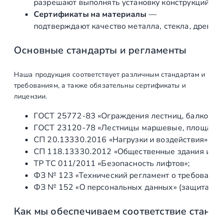
разрешают выполнять установку конструкций «по
е
Сертификаты на материалы
—
ю
подтверждают качество металла, стекла, древес
щ
а
Основные стандарты и регламенты
я
A
Наша продукция соответствует различным стандартам и
I
требованиям, а также обязательны сертификаты и
S
лицензии.
I
ГОСТ 25772‑83 «Ограждения лестниц, балконов 
3
ГОСТ 23120‑78 «Лестницы маршевые, площадки 
0
СП 20.13330.2016 «Нагрузки и воздействия» (а
4
СП 118.13330.2012 «Общественные здания и со
,
ТР ТС 011/2011 «Безопасность лифтов»;
Ø
ФЗ № 123 «Технический регламент о требования
3
ФЗ № 152 «О персональных данных» (защита ин
8
.
Как мы обеспечиваем соответствие станд
1