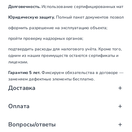
а
Долговечность.
Использование сертифицированных материал
н
н
Юридическую защиту.
Полный пакет документов позволяет:
а
оформить разрешение на эксплуатацию объекта;
я
пройти проверку надзорных органов;
подтвердить расходы для налогового учёта. Кроме того,
одним из наших преимуществ остаются сертификаты и
лицензии.
Гарантию 5 лет.
Фиксируем обязательства в договоре —
заменяем дефектные элементы бесплатно.
Доставка
Доставка от «СтаирсПром»: аккуратно, вов
Оплата
Компания «СтаирсПром» организует профессиональную доста
Оплата услуг «СтаирсПром»: удобно, над
от упаковки на производстве до разгрузки на объекте. Дове
Вопросы/ответы
Какие изделия мы доставляем