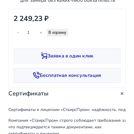
для замера без каких‑либо обязательств
2 249,23
₽
К
−
+
В корзину
о
л
и
Заявка в один клик
ч
е
с
Бесплатная консультация
т
в
Сертификаты
о
т
о
Сертификаты и лицензии «СтаирсПром»: надёжность, подтв
в
Компания «СтаирсПром» строго соблюдает требования закон
а
что подтверждается такими документами, как
р
сертификаты и лицензии.