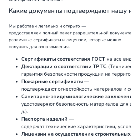
а
Какие документы подтверждают нашу на
Т
р
у
Мы работаем легально и открыто —
предоставляем полный пакет разрешительной документации п
б
различные сертификаты и лицензии, которые можно
а
получить для ознакомления.
к
р
Сертификаты соответствия ГОСТ
на все виды л
у
Декларации о соответствии ТР ТС
(Техническог
г
гарантия безопасности продукции на территории
л
Пожарные сертификаты
—
а
подтверждают огнестойкость материалов и соот
я
Санитарно‑эпидемиологические заключения
н
удостоверяют безопасность материалов для здор
е
д.).
р
Паспорта изделий
—
ж
содержат технические характеристики, условия 
а
Лицензии на осуществление строительных и 
в