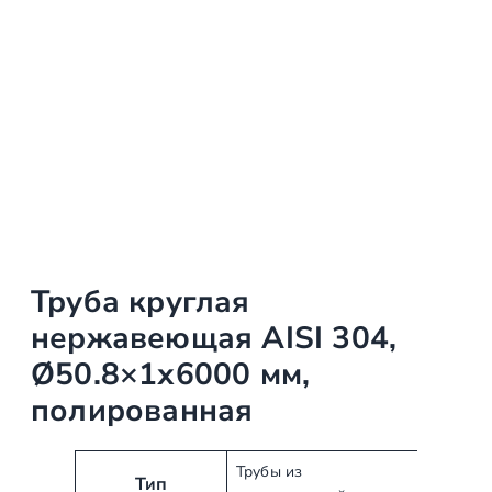
Труба круглая
нержавеющая AISI 304,
Ø50.8×1х6000 мм,
полированная
А
З
Трубы из
Тип