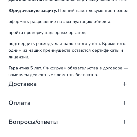
а
я
Юридическую защиту.
Полный пакет документов позволяет:
оформить разрешение на эксплуатацию объекта;
пройти проверку надзорных органов;
подтвердить расходы для налогового учёта. Кроме того,
одним из наших преимуществ остаются сертификаты и
лицензии.
Гарантию 5 лет.
Фиксируем обязательства в договоре —
заменяем дефектные элементы бесплатно.
Доставка
Доставка от «СтаирсПром»: аккуратно, вов
Оплата
Компания «СтаирсПром» организует профессиональную доста
Оплата услуг «СтаирсПром»: удобно, над
от упаковки на производстве до разгрузки на объекте. Дове
Вопросы/ответы
Какие изделия мы доставляем
Заказываете лестницу, ограждение или перила в компании 