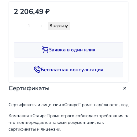
2 206,49
₽
К
−
+
В корзину
о
л
и
Заявка в один клик
ч
е
с
Бесплатная консультация
т
в
Сертификаты
о
т
о
Сертификаты и лицензии «СтаирсПром»: надёжность, подтв
в
Компания «СтаирсПром» строго соблюдает требования закон
а
что подтверждается такими документами, как
р
сертификаты и лицензии.
а