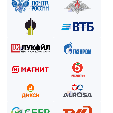
без переплат на срок до 6 месяцев. Оформим заявку за 15 ми
Закажите лестницу или ограждение с удобной схемой опл
Рассчитаем стоимость, подберём вариант расчёта и начнём р
Как оплатить? Пошаговая инструкция
Оставьте заявку на сайте или по телефону.
Получите смету и договор.
Выберите способ оплаты из предложенных.
Внесите предоплату (если требуется).
Отслеживайте этапы производства и монтажа.
Оплатите остаток после приёмки —
и наслаждайтесь новой конструкцией!