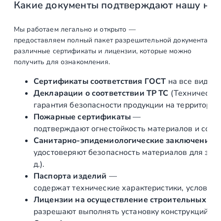
Какие документы подтверждают нашу на
Т
р
у
Мы работаем легально и открыто —
предоставляем полный пакет разрешительной документации п
б
различные сертификаты и лицензии, которые можно
а
получить для ознакомления.
к
р
Сертификаты соответствия ГОСТ
на все виды л
у
Декларации о соответствии ТР ТС
(Техническог
г
гарантия безопасности продукции на территории
л
Пожарные сертификаты
—
а
подтверждают огнестойкость материалов и соот
я
Санитарно‑эпидемиологические заключения
н
удостоверяют безопасность материалов для здор
е
д.).
р
Паспорта изделий
—
ж
содержат технические характеристики, условия 
а
Лицензии на осуществление строительных и 
в
разрешают выполнять установку конструкций «по
е