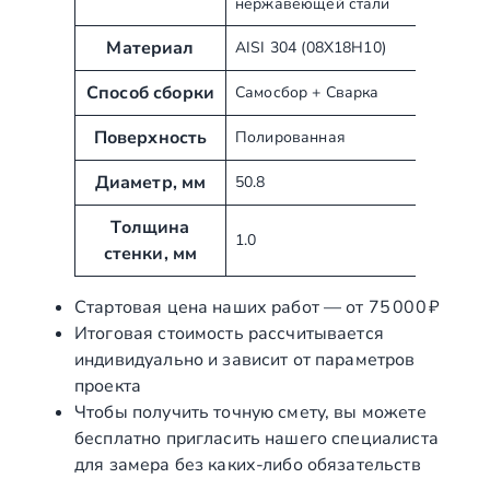
нержавеющей стали
т
н
р
а
Материал
AISI 304 (08Х18Н10)
и
ч
б
е
Способ сборки
Самосбор + Сварка
у
н
т
Поверхность
и
Полированная
ы
е
Диаметр, мм
50.8
Толщина
1.0
стенки, мм
Стартовая цена наших работ — от 75 000 ₽
Итоговая стоимость рассчитывается
индивидуально и зависит от параметров
проекта
Чтобы получить точную смету, вы можете
бесплатно пригласить нашего специалиста
для замера без каких‑либо обязательств