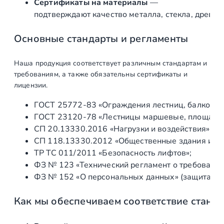
Сертификаты на материалы
—
ю
подтверждают качество металла, стекла, древес
щ
а
Основные стандарты и регламенты
я
A
Наша продукция соответствует различным стандартам и
I
требованиям, а также обязательны сертификаты и
S
лицензии.
I
ГОСТ 25772‑83 «Ограждения лестниц, балконов 
3
ГОСТ 23120‑78 «Лестницы маршевые, площадки 
0
СП 20.13330.2016 «Нагрузки и воздействия» (а
4
СП 118.13330.2012 «Общественные здания и со
,
ТР ТС 011/2011 «Безопасность лифтов»;
Ø
ФЗ № 123 «Технический регламент о требования
5
ФЗ № 152 «О персональных данных» (защита ин
0
.
Как мы обеспечиваем соответствие станд
8
×