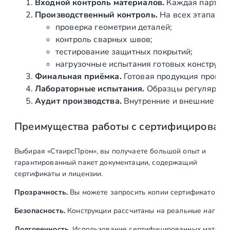
1
Входной контроль материалов.
Каждая партия 
х
Производственный контроль.
На всех этапах и
6
проверка геометрии деталей;
0
контроль сварных швов;
0
тестирование защитных покрытий;
0
нагрузочные испытания готовых конструкц
м
Финальная приёмка.
Готовая продукция провер
м
Лабораторные испытания.
Образцы регулярно н
,
Аудит производства.
Внутренние и внешние про
п
Преимущества работы с сертифицирован
о
л
и
Выбирая «СтаирсПром», вы получаете большой опыт и
р
гарантированный пакет документации, содержащий
о
сертификаты и лицензии.
в
Прозрачность.
Вы можете запросить копии сертификатов на
а
н
Безопасность.
Конструкции рассчитаны на реальные нагрузк
н
Долговечность.
Использование сертифицированных материал