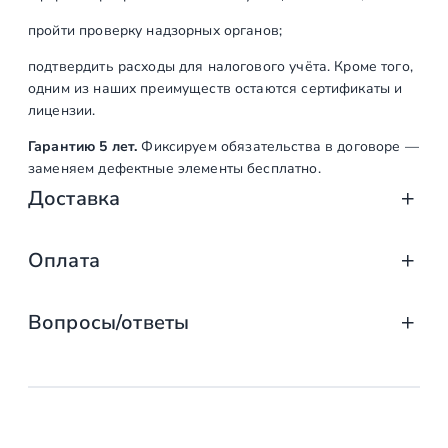
пройти проверку надзорных органов;
подтвердить расходы для налогового учёта. Кроме того,
одним из наших преимуществ остаются сертификаты и
лицензии.
Гарантию 5 лет.
Фиксируем обязательства в договоре —
заменяем дефектные элементы бесплатно.
Доставка
Доставка от «СтаирсПром»: аккуратно, вов
Оплата
Компания «СтаирсПром» организует профессиональную доста
Оплата услуг «СтаирсПром»: удобно, над
от упаковки на производстве до разгрузки на объекте. Дове
Вопросы/ответы
Какие изделия мы доставляем
Заказываете лестницу, ограждение или перила в компании 
выберите тот, что подходит именно вам!
маршевые, винтовые, консольные и модульные л
Предусмотрена ли возможность
Доступные способы оплаты
стеклянные ограждения (на точечных крепления
заключения договора с «Стаирспром»?
перила и балясины (металлические, деревянные,