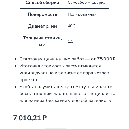
у
н
Способ сборки
Самосбор + Сварка
т
и
Поверхность
Полированная
ы
е
Диаметр, мм
48.3
Толщина стенки,
1.5
мм
Стартовая цена наших работ — от 75 000 ₽
Итоговая стоимость рассчитывается
индивидуально и зависит от параметров
проекта
Чтобы получить точную смету, вы можете
бесплатно пригласить нашего специалиста
для замера без каких‑либо обязательств
7 010,21
₽
К