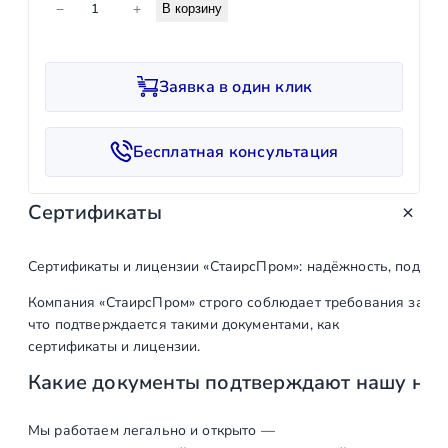
−
+
В корзину
о
л
и
Заявка в один клик
ч
е
с
Бесплатная консультация
т
в
Сертификаты
о
т
о
Сертификаты и лицензии «СтаирсПром»: надёжность, подтв
в
Компания «СтаирсПром» строго соблюдает требования закон
а
что подтверждается такими документами, как
р
сертификаты и лицензии.
а
Какие документы подтверждают нашу на
Т
р
у
Мы работаем легально и открыто —