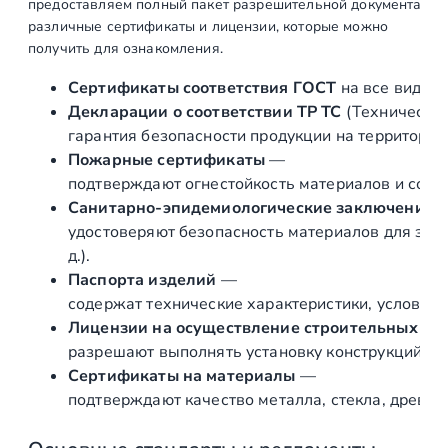
предоставляем полный пакет разрешительной документации п
б
различные сертификаты и лицензии, которые можно
а
получить для ознакомления.
Ø
4
Сертификаты соответствия ГОСТ
на все виды л
8
Декларации о соответствии ТР ТС
(Техническог
.
гарантия безопасности продукции на территории
3
Пожарные сертификаты
—
м
подтверждают огнестойкость материалов и соот
м
Санитарно‑эпидемиологические заключения
,
удостоверяют безопасность материалов для здор
с
д.).
п
Паспорта изделий
—
а
содержат технические характеристики, условия 
з
Лицензии на осуществление строительных и 
о
разрешают выполнять установку конструкций «по
м
Сертификаты на материалы
—
2
подтверждают качество металла, стекла, древес
7
х