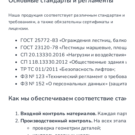
Основные стандарты и регламенты
3
0
Наша продукция соответствует различным стандартам и
м
требованиям, а также обязательны сертификаты и
м
лицензии.
п
ГОСТ 25772‑83 «Ограждения лестниц, балконов 
о
ГОСТ 23120‑78 «Лестницы маршевые, площадки 
д
СП 20.13330.2016 «Нагрузки и воздействия» (а
с
СП 118.13330.2012 «Общественные здания и со
т
ТР ТС 011/2011 «Безопасность лифтов»;
е
ФЗ № 123 «Технический регламент о требования
к
ФЗ № 152 «О персональных данных» (защита ин
л
о
Как мы обеспечиваем соответствие станд
,
п
о
Входной контроль материалов.
Каждая партия 
л
Производственный контроль.
На всех этапах и
и
проверка геометрии деталей;
р