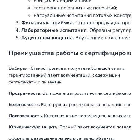
контроль сварных швов;
о
тестирование защитных покрытий;
в
нагрузочные испытания готовых конструкц
а
Финальная приёмка.
Готовая продукция провер
н
Лабораторные испытания.
Образцы регулярно н
н
Аудит производства.
Внутренние и внешние про
а
Преимущества работы с сертифицирован
я
(
A
Выбирая «СтаирсПром», вы получаете большой опыт и
I
гарантированный пакет документации, содержащий
S
сертификаты и лицензии.
I
Прозрачность.
Вы можете запросить копии сертификатов на
2
0
Безопасность.
Конструкции рассчитаны на реальные нагрузк
1
Долговечность.
Использование сертифицированных материал
)
Юридическую защиту.
Полный пакет документов позволяет:
оформить разрешение на эксплуатацию объекта;