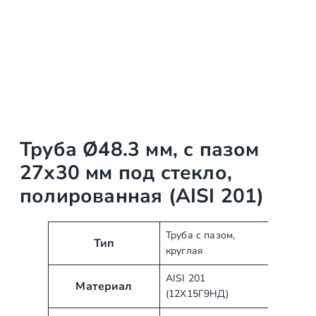
Труба Ø48.3 мм, с пазом
27х30 мм под стекло,
полированная (AISI 201)
А
З
Труба с пазом,
Тип
круглая
т
н
р
а
AISI 201
и
ч
Материал
(12Х15Г9НД)
б
е