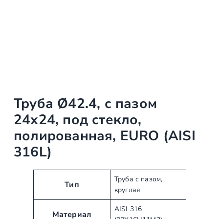
Труба Ø42.4, с пазом
24х24, под стекло,
полированная, EURO (AISI
316L)
А
З
Труба с пазом,
Тип
круглая
т
н
р
а
AISI 316
и
Материал
ч