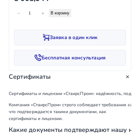
К
−
+
В корзину
о
л
и
Заявка в один клик
ч
е
с
Бесплатная консультация
т
в
Сертификаты
о
т
о
Сертификаты и лицензии «СтаирсПром»: надёжность, подтв
в
Компания «СтаирсПром» строго соблюдает требования закон
а
что подтверждается такими документами, как
р
сертификаты и лицензии.
а
Какие документы подтверждают нашу на
Т
р