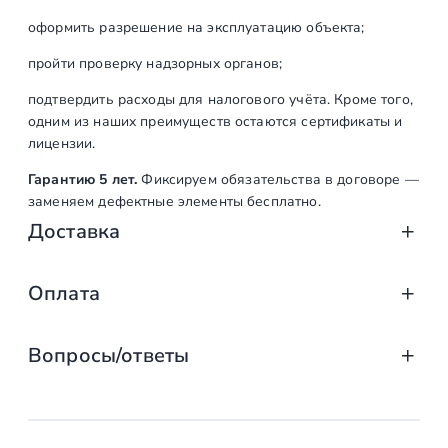
L
оформить разрешение на эксплуатацию объекта;
)
пройти проверку надзорных органов;
подтвердить расходы для налогового учёта. Кроме того,
одним из наших преимуществ остаются сертификаты и
лицензии.
Гарантию 5 лет.
Фиксируем обязательства в договоре —
заменяем дефектные элементы бесплатно.
Доставка
Доставка от «СтаирсПром»: аккуратно, вов
Оплата
Компания «СтаирсПром» организует профессиональную доста
Оплата услуг «СтаирсПром»: удобно, над
от упаковки на производстве до разгрузки на объекте. Дове
Вопросы/ответы
Какие изделия мы доставляем
Заказываете лестницу, ограждение или перила в компании 
выберите тот, что подходит именно вам!
маршевые, винтовые, консольные и модульные л
Предусмотрена ли возможность
Доступные способы оплаты
стеклянные ограждения (на точечных крепления