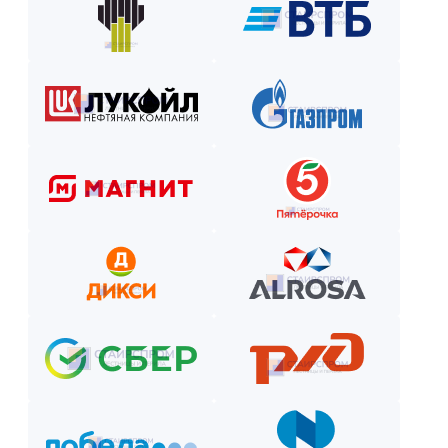
Закажите лестницу или ограждение с удобной схемой опл
Рассчитаем стоимость, подберём вариант расчёта и начнём р
Как оплатить? Пошаговая инструкция
Оставьте заявку на сайте или по телефону.
Получите смету и договор.
Выберите способ оплаты из предложенных.
Внесите предоплату (если требуется).
Отслеживайте этапы производства и монтажа.
Оплатите остаток после приёмки —
и наслаждайтесь новой конструкцией!