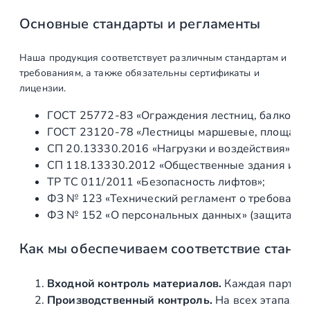
4
Основные стандарты и регламенты
,
п
Наша продукция соответствует различным стандартам и
о
требованиям, а также обязательны сертификаты и
д
лицензии.
с
ГОСТ 25772‑83 «Ограждения лестниц, балконов 
т
ГОСТ 23120‑78 «Лестницы маршевые, площадки 
е
СП 20.13330.2016 «Нагрузки и воздействия» (а
к
СП 118.13330.2012 «Общественные здания и со
л
ТР ТС 011/2011 «Безопасность лифтов»;
о
ФЗ № 123 «Технический регламент о требования
,
ФЗ № 152 «О персональных данных» (защита ин
п
о
Как мы обеспечиваем соответствие станд
л
и
р
Входной контроль материалов.
Каждая партия 
о
Производственный контроль.
На всех этапах и