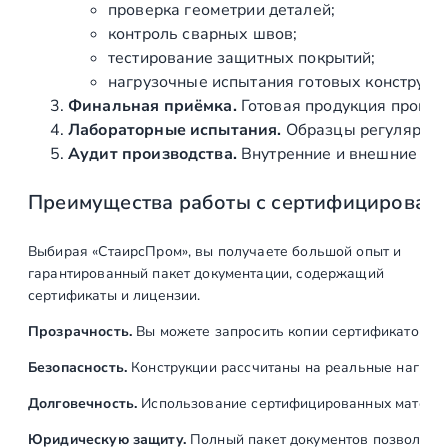
в
проверка геометрии деталей;
а
контроль сварных швов;
н
тестирование защитных покрытий;
н
нагрузочные испытания готовых конструкц
а
Финальная приёмка.
Готовая продукция провер
я
Лабораторные испытания.
Образцы регулярно н
,
Аудит производства.
Внутренние и внешние про
E
Преимущества работы с сертифицирован
U
R
O
Выбирая «СтаирсПром», вы получаете большой опыт и
(
гарантированный пакет документации, содержащий
A
сертификаты и лицензии.
I
Прозрачность.
Вы можете запросить копии сертификатов на
S
I
Безопасность.
Конструкции рассчитаны на реальные нагрузк
3
Долговечность.
Использование сертифицированных материал
1
6
Юридическую защиту.
Полный пакет документов позволяет: