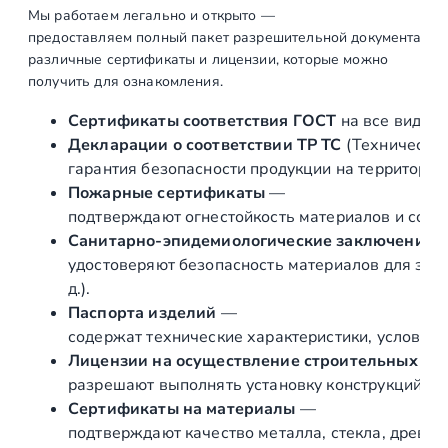
у
Мы работаем легально и открыто —
предоставляем полный пакет разрешительной документации п
б
различные сертификаты и лицензии, которые можно
а
получить для ознакомления.
Ø
4
Сертификаты соответствия ГОСТ
на все виды л
2
Декларации о соответствии ТР ТС
(Техническог
.
гарантия безопасности продукции на территории
4
Пожарные сертификаты
—
,
подтверждают огнестойкость материалов и соот
с
Санитарно‑эпидемиологические заключения
п
удостоверяют безопасность материалов для здор
а
д.).
з
Паспорта изделий
—
о
содержат технические характеристики, условия 
м
Лицензии на осуществление строительных и 
2
разрешают выполнять установку конструкций «по
4
Сертификаты на материалы
—
х
подтверждают качество металла, стекла, древес
2