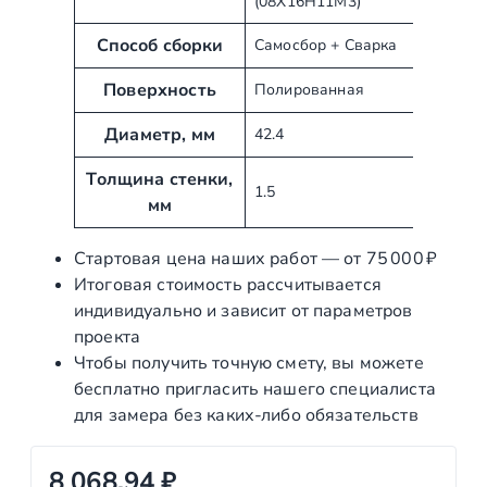
(08Х16Н11М3)
б
е
у
н
Способ сборки
Самосбор + Сварка
т
и
Поверхность
Полированная
ы
е
Диаметр, мм
42.4
Толщина стенки,
1.5
мм
Стартовая цена наших работ — от 75 000 ₽
Итоговая стоимость рассчитывается
индивидуально и зависит от параметров
проекта
Чтобы получить точную смету, вы можете
бесплатно пригласить нашего специалиста
для замера без каких‑либо обязательств
8 068,94
₽