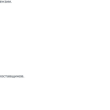
ензии.
1
12.500р.
12.500р.
1
16.000р.
16.000р.
1
36.000р.
36.000р.
1
16.000р.
16.000р.
12
12.000р.
12.000р.
Итого: 796.500 руб. 00 коп
поставщиков.