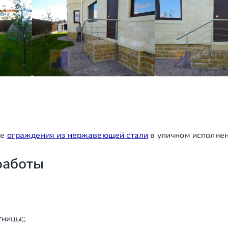
ые
ограждения из нержавеющей стали
в уличном исполнен
работы
тницы;;