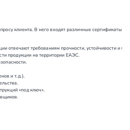
2
8.500р.
17.000р.
2
—
—
просу клиента. В него входят различные сертификаты
3
17.500р.
52.500р.
ции отвечают требованиям прочности, устойчивости и без
сти продукции на территории ЕАЭС.
1
27.000р.
27.000р.
зопасности.
1
196.500р.
196.500р.
в и т. д.).
ельства.
1
124.500р.
124.500р.
рукций «под ключ».
1
265.500р.
265.500р.
авщиков.
1
12.000р.
12.000р.