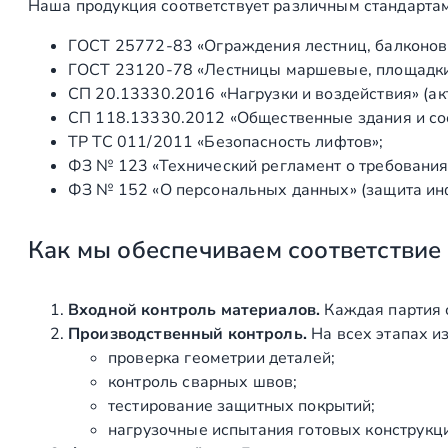
Наша продукция соответствует различным стандартам
Установка закладных лестничных элементов и второ
ГОСТ 25772‑83 «Ограждения лестниц, балконов 
Монтаж лестничного каркаса
ГОСТ 23120‑78 «Лестницы маршевые, площадки 
СП 20.13330.2016 «Нагрузки и воздействия» (а
Установка ступеней лестницы
СП 118.13330.2012 «Общественные здания и со
Монтаж самонесущих перил лестницы и второго св
ТР ТС 011/2011 «Безопасность лифтов»;
ФЗ № 123 «Технический регламент о требования
Установка замкнутого деревянного поручня
ФЗ № 152 «О персональных данных» (защита ин
Как мы обеспечиваем соответствие
Входной контроль материалов.
Каждая партия 
Производственный контроль.
На всех этапах и
проверка геометрии деталей;
контроль сварных швов;
тестирование защитных покрытий;
нагрузочные испытания готовых конструкц