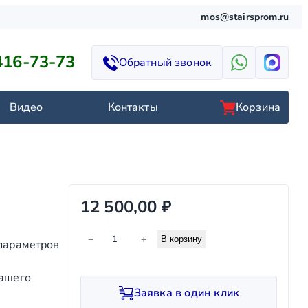
mos@stairsprom.ru
416-73-73
Обратный звонок
Видео
Контакты
Корзина
12 500,00
₽
К
−
+
В корзину
 параметров
о
л
нашего
и
Заявка в один клик
ч