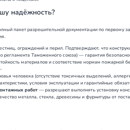
ставлением визуализации
шт
шу надёжность?
шт
лный пакет разрешительной документации по первому за
 с расчетом общих нагрузок
шт
ия.
естниц, ограждений и перил. Подтверждают, что конструк
о регламента Таможенного союза) — гарантия безопасно
шт
ойкость материалов и соответствие нормам пожарной бе
—
естницы
ед
вья человека (отсутствие токсичных выделений, аллергено
ктеристики, условия эксплуатации и гарантийные обязат
лестницы и второго света
ед
монтажных работ
— разрешают выполнять установку конст
цы консольной
ед
чество металла, стекла, древесины и фурнитуры от пост
ольной лестницы
ед