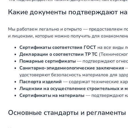
Составление коммерческого предложения, с предо
Какие документы подтверждают на
Составление договора и подписание
Мы работаем легально и открыто — предоставляем по
Подготовка и подписание Геометрического Проекта,
и лицензии, которые можно получить для ознакомлен
Производство
Сертификаты соответствия ГОСТ
на все виды л
Декларации о соответствии ТР ТС
(Техническог
Изготовление закладных элементов лестницы
Пожарные сертификаты
— подтверждают огнест
Санитарно‑эпидемиологические заключения
Производство каркаса и коннекторов консольной л
удостоверяют безопасность материалов для здоро
Паспорта изделий
— содержат технические хара
Изготовление самонесущих стеклянных ограждений 
Лицензии на осуществление строительных и 
Производство, покраска ступеней и поручня лестни
Сертификаты на материалы
— подтверждают ка
Монтаж
Основные стандарты и регламенты
Доставка, разгрузка, подъем на этаж каркаса конс