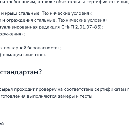
 и требованиям, а также обязательны сертификаты и лиц
го света
ед
и крыш стальные. Технические условия»;
ед
и ограждения стальные. Технические условия»;
ктуализированная редакция СНиП 2.01.07‑85);
ед
оружения»;
ета
ед
х пожарной безопасности»;
м
формации клиентов).
 стандартам?
сырья проходит проверку на соответствие сертификатам 
зготовления выполняются замеры и тесты:
ий.