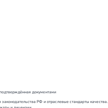
ие работ
Ед. 
 подтверждённая документами
ва лестницы, ограждений лестницы и второго
шт
 законодательства РФ и отраслевые стандарты качества
каты и лицензии.