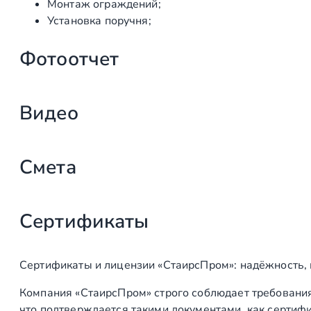
Монтаж ограждений;
Установка поручня;
Фотоотчет
Видео
Смета
Сертификаты
Наименован
Первый этап
Сертификаты и лицензии «СтаирсПром»: надёжность,
Выезд на объект, замеры, согласование конструкти
Компания «СтаирсПром» строго соблюдает требования
света, цвета ступеней
что подтверждается такими документами, как сертифи