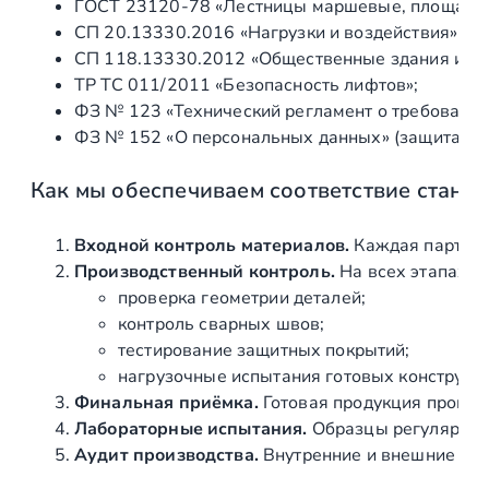
ГОСТ 23120‑78 «Лестницы маршевые, площадки 
о
СП 20.13330.2016 «Нагрузки и воздействия» (а
СП 118.13330.2012 «Общественные здания и со
ТР ТС 011/2011 «Безопасность лифтов»;
ФЗ № 123 «Технический регламент о требования
ФЗ № 152 «О персональных данных» (защита ин
Как мы обеспечиваем соответствие станд
Входной контроль материалов.
Каждая партия 
Производственный контроль.
На всех этапах и
проверка геометрии деталей;
контроль сварных швов;
тестирование защитных покрытий;
нагрузочные испытания готовых конструкц
Финальная приёмка.
Готовая продукция провер
Лабораторные испытания.
Образцы регулярно н
Аудит производства.
Внутренние и внешние про