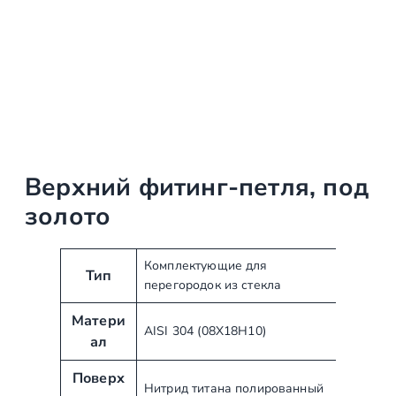
Верхний фитинг-петля, под
золото
А
З
Комплектующие для
Тип
перегородок из стекла
т
н
р
а
Матери
и
ч
AISI 304 (08Х18Н10)
ал
б
е
у
н
Поверх
Нитрид титана полированный
т
и