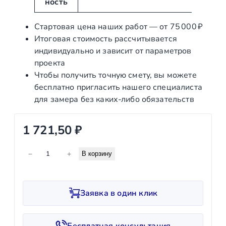
ность
ы
е
Стартовая цена наших работ — от 75 000 ₽
Итоговая стоимость рассчитывается
индивидуально и зависит от параметров
проекта
Чтобы получить точную смету, вы можете
бесплатно пригласить нашего специалиста
для замера без каких‑либо обязательств
1 721,50
₽
К
−
+
В корзину
о
л
и
Заявка в один клик
ч
е
с
Бесплатная консультация