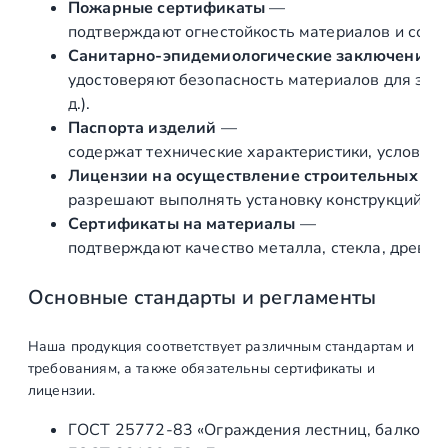
Пожарные сертификаты
—
и
подтверждают огнестойкость материалов и соот
н
Санитарно‑эпидемиологические заключения
г
удостоверяют безопасность материалов для здор
-
д.).
п
Паспорта изделий
—
е
содержат технические характеристики, условия 
т
Лицензии на осуществление строительных и 
л
разрешают выполнять установку конструкций «по
я
Сертификаты на материалы
—
,
подтверждают качество металла, стекла, древес
п
о
Основные стандарты и регламенты
д
з
Наша продукция соответствует различным стандартам и
о
требованиям, а также обязательны сертификаты и
л
лицензии.
о
ГОСТ 25772‑83 «Ограждения лестниц, балконов 
т