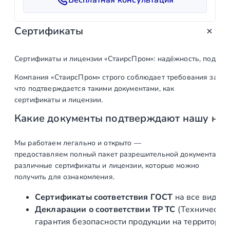
т
в
Сертификаты
о
т
о
Сертификаты и лицензии «СтаирсПром»: надёжность, подтв
в
Компания «СтаирсПром» строго соблюдает требования закон
а
что подтверждается такими документами, как
р
сертификаты и лицензии.
а
Какие документы подтверждают нашу на
В
е
р
Мы работаем легально и открыто —
предоставляем полный пакет разрешительной документации п
х
различные сертификаты и лицензии, которые можно
н
получить для ознакомления.
и
й
Сертификаты соответствия ГОСТ
на все виды л
ф
Декларации о соответствии ТР ТС
(Техническог
и
гарантия безопасности продукции на территории
т