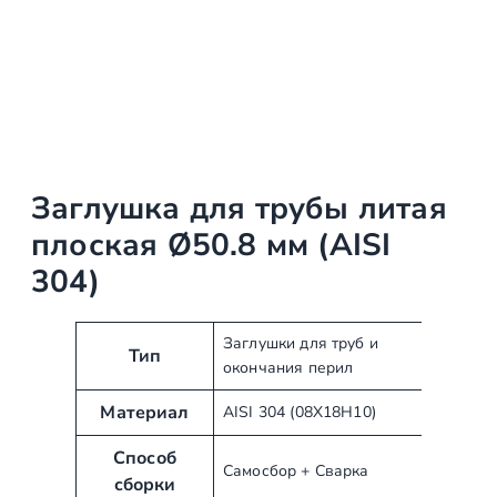
Заглушка для трубы литая
плоская Ø50.8 мм (AISI
304)
А
З
Заглушки для труб и
Тип
окончания перил
т
н
р
а
Материал
AISI 304 (08Х18Н10)
и
ч
б
е
Способ
Самосбор + Сварка
у
н
сборки