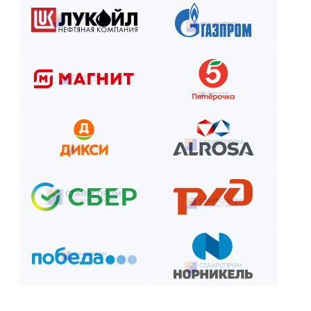
Как оплатить? Пошаговая инструкция
Оставьте заявку на сайте или по телефону.
Получите смету и договор.
Выберите способ оплаты из предложенных.
Внесите предоплату (если требуется).
Отслеживайте этапы производства и монтажа.
Оплатите остаток после приёмки —
и наслаждайтесь новой конструкцией!