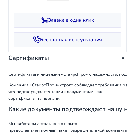
о
л
и
Заявка в один клик
ч
е
с
Бесплатная консультация
т
в
Сертификаты
о
т
о
Сертификаты и лицензии «СтаирсПром»: надёжность, подтв
в
Компания «СтаирсПром» строго соблюдает требования закон
а
что подтверждается такими документами, как
р
сертификаты и лицензии.
а
Какие документы подтверждают нашу на
З
а
г
Мы работаем легально и открыто —
предоставляем полный пакет разрешительной документации п
л