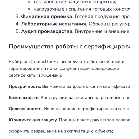
0
тестирование защитных покрытий;
4
нагрузочные испытания готовых конструкц
)
Финальная приёмка.
Готовая продукция провер
Лабораторные испытания.
Образцы регулярно н
Аудит производства.
Внутренние и внешние про
Преимущества работы с сертифицирован
Выбирая «СтаирсПром», вы получаете большой опыт и
гарантированный пакет документации, содержащий
сертификаты и лицензии.
Прозрачность.
Вы можете запросить копии сертификатов на
Безопасность.
Конструкции рассчитаны на реальные нагрузк
Долговечность.
Использование сертифицированных материал
Юридическую защиту.
Полный пакет документов позволяет:
оформить разрешение на эксплуатацию объекта;