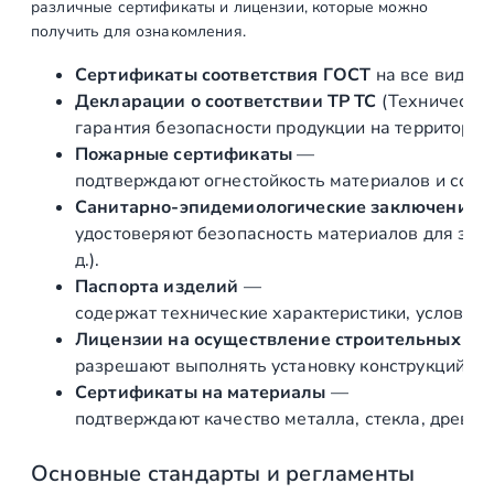
различные сертификаты и лицензии, которые можно
у
получить для ознакомления.
ш
к
Сертификаты соответствия ГОСТ
на все виды л
а
Декларации о соответствии ТР ТС
(Техническог
д
гарантия безопасности продукции на территории
л
Пожарные сертификаты
—
я
подтверждают огнестойкость материалов и соот
т
Санитарно‑эпидемиологические заключения
р
удостоверяют безопасность материалов для здор
у
д.).
б
Паспорта изделий
—
ы
содержат технические характеристики, условия 
л
Лицензии на осуществление строительных и 
и
разрешают выполнять установку конструкций «по
т
Сертификаты на материалы
—
а
подтверждают качество металла, стекла, древес
я
п
Основные стандарты и регламенты
л