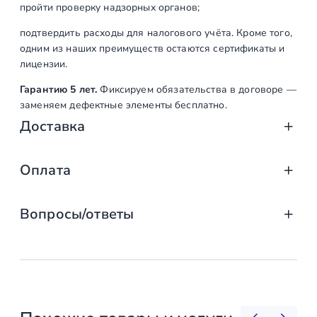
пройти проверку надзорных органов;
подтвердить расходы для налогового учёта. Кроме того,
одним из наших преимуществ остаются сертификаты и
лицензии.
Гарантию 5 лет.
Фиксируем обязательства в договоре —
заменяем дефектные элементы бесплатно.
Доставка
Доставка от «СтаирсПром»: аккуратно, вов
Оплата
Компания «СтаирсПром» организует профессиональную доста
Оплата услуг «СтаирсПром»: удобно, над
от упаковки на производстве до разгрузки на объекте. Дове
Вопросы/ответы
Какие изделия мы доставляем
Заказываете лестницу, ограждение или перила в компании 
выберите тот, что подходит именно вам!
маршевые, винтовые, консольные и модульные л
Предусмотрена ли возможность
Доступные способы оплаты
стеклянные ограждения (на точечных крепления
заключения договора с «Стаирспром»?
перила и балясины (металлические, деревянные,
комплектующие и фурнитура (крепления, стойки,
Банковской картой онлайн