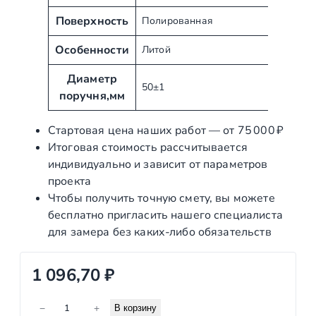
т
и
ы
Поверхность
е
Полированная
Особенности
Литой
Диаметр
50±1
поручня,мм
Стартовая цена наших работ — от 75 000 ₽
Итоговая стоимость рассчитывается
индивидуально и зависит от параметров
проекта
Чтобы получить точную смету, вы можете
бесплатно пригласить нашего специалиста
для замера без каких‑либо обязательств
1 096,70
₽
К
−
+
В корзину