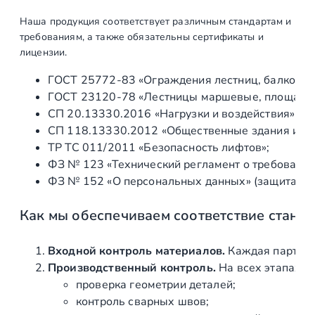
о
Наша продукция соответствует различным стандартам и
с
требованиям, а также обязательны сертификаты и
к
лицензии.
а
ГОСТ 25772‑83 «Ограждения лестниц, балконов 
я
ГОСТ 23120‑78 «Лестницы маршевые, площадки 
Ø
СП 20.13330.2016 «Нагрузки и воздействия» (а
5
СП 118.13330.2012 «Общественные здания и со
0
ТР ТС 011/2011 «Безопасность лифтов»;
.
ФЗ № 123 «Технический регламент о требования
8
ФЗ № 152 «О персональных данных» (защита ин
м
м
Как мы обеспечиваем соответствие станд
(
A
I
Входной контроль материалов.
Каждая партия 
S
Производственный контроль.
На всех этапах и
I
проверка геометрии деталей;
3
контроль сварных швов;