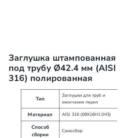
Заглушка штампованная
под трубу Ø42.4 мм (AISI
316) полированная
А
З
Заглушки для труб и
Тип
окончания перил
т
н
р
а
Материал
AISI 316 (08Х16Н11М3)
и
ч
б
е
Способ
Самосбор
у
н
сборки