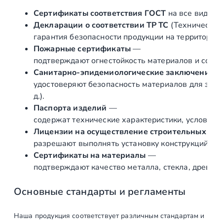
к
Сертификаты соответствия ГОСТ
на все виды л
а
Декларации о соответствии ТР ТС
(Техническог
ш
гарантия безопасности продукции на территории
т
Пожарные сертификаты
—
а
подтверждают огнестойкость материалов и соот
м
Санитарно‑эпидемиологические заключения
п
удостоверяют безопасность материалов для здор
о
д.).
в
Паспорта изделий
—
а
содержат технические характеристики, условия 
н
Лицензии на осуществление строительных и 
н
разрешают выполнять установку конструкций «по
а
Сертификаты на материалы
—
я
подтверждают качество металла, стекла, древес
п
о
Основные стандарты и регламенты
д
т
Наша продукция соответствует различным стандартам и