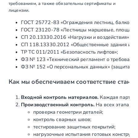
р
требованиям, а также обязательны сертификаты и
у
лицензии.
б
ГОСТ 25772‑83 «Ограждения лестниц, балконов 
у
ГОСТ 23120‑78 «Лестницы маршевые, площадки 
Ø
СП 20.13330.2016 «Нагрузки и воздействия» (а
4
СП 118.13330.2012 «Общественные здания и со
2
ТР ТС 011/2011 «Безопасность лифтов»;
.
ФЗ № 123 «Технический регламент о требования
4
ФЗ № 152 «О персональных данных» (защита ин
м
м
Как мы обеспечиваем соответствие станд
(
A
I
Входной контроль материалов.
Каждая партия 
S
Производственный контроль.
На всех этапах и
I
проверка геометрии деталей;
3
контроль сварных швов;
1
тестирование защитных покрытий;
6
нагрузочные испытания готовых конструкц