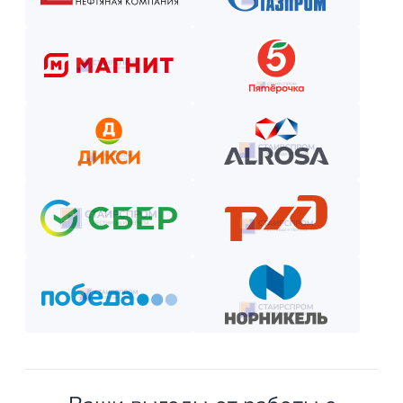
Как оплатить? Пошаговая инструкция
Оставьте заявку на сайте или по телефону.
Получите смету и договор.
Выберите способ оплаты из предложенных.
Внесите предоплату (если требуется).
Отслеживайте этапы производства и монтажа.
Оплатите остаток после приёмки —
и наслаждайтесь новой конструкцией!