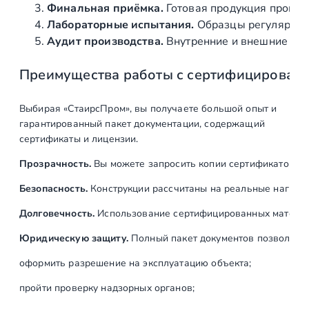
)
Финальная приёмка.
Готовая продукция провер
п
Лабораторные испытания.
Образцы регулярно н
о
Аудит производства.
Внутренние и внешние про
л
Преимущества работы с сертифицирован
и
р
о
Выбирая «СтаирсПром», вы получаете большой опыт и
в
гарантированный пакет документации, содержащий
а
сертификаты и лицензии.
н
Прозрачность.
Вы можете запросить копии сертификатов на
н
а
Безопасность.
Конструкции рассчитаны на реальные нагрузк
я
Долговечность.
Использование сертифицированных материал
Юридическую защиту.
Полный пакет документов позволяет:
оформить разрешение на эксплуатацию объекта;
пройти проверку надзорных органов;