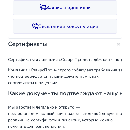
и
Заявка в один клик
ч
е
с
Бесплатная консультация
т
в
Сертификаты
о
т
о
Сертификаты и лицензии «СтаирсПром»: надёжность, подтв
в
Компания «СтаирсПром» строго соблюдает требования закон
а
что подтверждается такими документами, как
р
сертификаты и лицензии.
а
Какие документы подтверждают нашу на
З
а
г
Мы работаем легально и открыто —
предоставляем полный пакет разрешительной документации п
л
различные сертификаты и лицензии, которые можно
у
получить для ознакомления.
ш