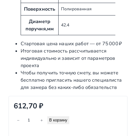
т
и
ы
Поверхность
е
Полированная
Диаметр
42.4
поручня,мм
Стартовая цена наших работ — от 75 000 ₽
Итоговая стоимость рассчитывается
индивидуально и зависит от параметров
проекта
Чтобы получить точную смету, вы можете
бесплатно пригласить нашего специалиста
для замера без каких‑либо обязательств
612,70
₽
К
−
+
В корзину
о
л