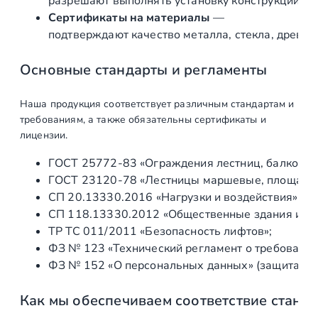
разрешают выполнять установку конструкций «по
л
Сертификаты на материалы
—
я
подтверждают качество металла, стекла, древес
к
о
Основные стандарты и регламенты
з
ы
Наша продукция соответствует различным стандартам и
р
требованиям, а также обязательны сертификаты и
ь
лицензии.
к
ГОСТ 25772‑83 «Ограждения лестниц, балконов 
а
ГОСТ 23120‑78 «Лестницы маршевые, площадки 
1
СП 20.13330.2016 «Нагрузки и воздействия» (а
5
СП 118.13330.2012 «Общественные здания и со
0
ТР ТС 011/2011 «Безопасность лифтов»;
0
ФЗ № 123 «Технический регламент о требования
х
ФЗ № 152 «О персональных данных» (защита ин
1
5
Как мы обеспечиваем соответствие станд
0
0