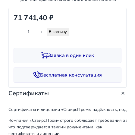
71 741,40
₽
К
−
+
В корзину
о
л
и
Заявка в один клик
ч
е
с
Бесплатная консультация
т
в
Сертификаты
о
т
о
Сертификаты и лицензии «СтаирсПром»: надёжность, подтв
в
Компания «СтаирсПром» строго соблюдает требования закон
а
что подтверждается такими документами, как
р
сертификаты и лицензии.