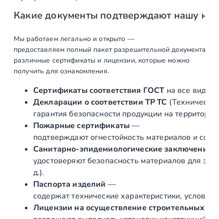
а
Какие документы подтверждают нашу на
К
о
м
Мы работаем легально и открыто —
предоставляем полный пакет разрешительной документации п
п
различные сертификаты и лицензии, которые можно
л
получить для ознакомления.
е
к
Сертификаты соответствия ГОСТ
на все виды л
т
Декларации о соответствии ТР ТС
(Техническог
ф
гарантия безопасности продукции на территории
у
Пожарные сертификаты
—
р
подтверждают огнестойкость материалов и соот
н
Санитарно‑эпидемиологические заключения
и
удостоверяют безопасность материалов для здор
т
д.).
у
Паспорта изделий
—
р
содержат технические характеристики, условия 
ы
Лицензии на осуществление строительных и 
д