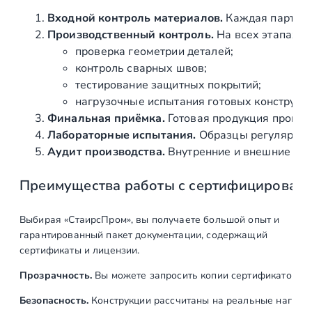
(
Входной контроль материалов.
Каждая партия 
н
Производственный контроль.
На всех этапах и
а
проверка геометрии деталей;
в
контроль сварных швов;
а
тестирование защитных покрытий;
н
нагрузочные испытания готовых конструкц
т
Финальная приёмка.
Готовая продукция провер
а
Лабораторные испытания.
Образцы регулярно н
х
Аудит производства.
Внутренние и внешние про
/
Преимущества работы с сертифицирован
т
я
г
Выбирая «СтаирсПром», вы получаете большой опыт и
а
гарантированный пакет документации, содержащий
х
сертификаты и лицензии.
)
Прозрачность.
Вы можете запросить копии сертификатов на
Безопасность.
Конструкции рассчитаны на реальные нагрузк