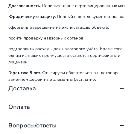
Долговечность.
Использование сертифицированных материал
Юридическую защиту.
Полный пакет документов позволяет:
оформить разрешение на эксплуатацию объекта;
пройти проверку надзорных органов;
подтвердить расходы для налогового учёта. Кроме того,
одним из наших преимуществ остаются сертификаты и
лицензии.
Гарантию 5 лет.
Фиксируем обязательства в договоре —
заменяем дефектные элементы бесплатно.
Доставка
Доставка от «СтаирсПром»: аккуратно, вов
Оплата
Компания «СтаирсПром» организует профессиональную доста
Оплата услуг «СтаирсПром»: удобно, над
от упаковки на производстве до разгрузки на объекте. Дове
Вопросы/ответы
Какие изделия мы доставляем