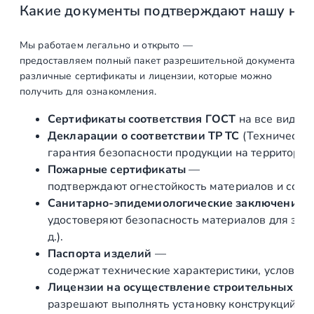
Какие документы подтверждают нашу на
П
о
в
Мы работаем легально и открыто —
предоставляем полный пакет разрешительной документации п
о
различные сертификаты и лицензии, которые можно
р
получить для ознакомления.
о
т
Сертификаты соответствия ГОСТ
на все виды л
'
Декларации о соответствии ТР ТС
(Техническог
ш
гарантия безопасности продукции на территории
а
Пожарные сертификаты
—
р
подтверждают огнестойкость материалов и соот
'
Санитарно‑эпидемиологические заключения
п
удостоверяют безопасность материалов для здор
о
д.).
д
Паспорта изделий
—
Ø
содержат технические характеристики, условия 
5
Лицензии на осуществление строительных и 
0
разрешают выполнять установку конструкций «по
.