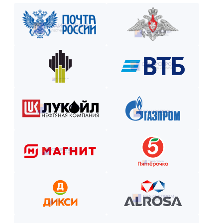
без переплат на срок до 6 месяцев. Оформим заявку за 15 ми
Закажите лестницу или ограждение с удобной схемой опл
Рассчитаем стоимость, подберём вариант расчёта и начнём р
Как оплатить? Пошаговая инструкция
Оставьте заявку на сайте или по телефону.
Получите смету и договор.
Выберите способ оплаты из предложенных.
Внесите предоплату (если требуется).
Отслеживайте этапы производства и монтажа.
Оплатите остаток после приёмки —
и наслаждайтесь новой конструкцией!