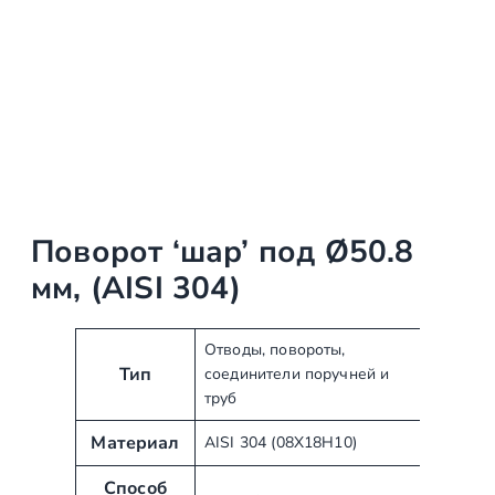
Поворот ‘шар’ под Ø50.8
мм, (AISI 304)
А
З
Отводы, повороты,
Тип
соединители поручней и
т
н
труб
р
а
и
ч
Материал
AISI 304 (08Х18Н10)
б
е
у
н
Способ