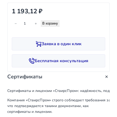
1 193,12
₽
К
−
+
В корзину
о
л
и
Заявка в один клик
ч
е
с
Бесплатная консультация
т
в
Сертификаты
о
т
о
Сертификаты и лицензии «СтаирсПром»: надёжность, подтв
в
Компания «СтаирсПром» строго соблюдает требования закон
а
что подтверждается такими документами, как
р
сертификаты и лицензии.
а