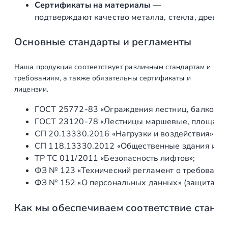
Сертификаты на материалы
—
8
подтверждают качество металла, стекла, древес
м
м
Основные стандарты и регламенты
,
(
Наша продукция соответствует различным стандартам и
A
требованиям, а также обязательны сертификаты и
I
лицензии.
S
ГОСТ 25772‑83 «Ограждения лестниц, балконов 
I
ГОСТ 23120‑78 «Лестницы маршевые, площадки 
3
СП 20.13330.2016 «Нагрузки и воздействия» (а
0
СП 118.13330.2012 «Общественные здания и со
4
ТР ТС 011/2011 «Безопасность лифтов»;
)
ФЗ № 123 «Технический регламент о требования
ФЗ № 152 «О персональных данных» (защита ин
Как мы обеспечиваем соответствие станд