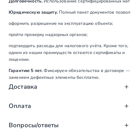
Долговечность.
Использование сертифицированных материал
Юридическую защиту.
Полный пакет документов позволяет:
оформить разрешение на эксплуатацию объекта;
пройти проверку надзорных органов;
подтвердить расходы для налогового учёта. Кроме того,
одним из наших преимуществ остаются сертификаты и
лицензии.
Гарантию 5 лет.
Фиксируем обязательства в договоре —
заменяем дефектные элементы бесплатно.
Доставка
Доставка от «СтаирсПром»: аккуратно, вов
Оплата
Компания «СтаирсПром» организует профессиональную доста
Оплата услуг «СтаирсПром»: удобно, над
от упаковки на производстве до разгрузки на объекте. Дове
Вопросы/ответы
Какие изделия мы доставляем
Заказываете лестницу, ограждение или перила в компании 