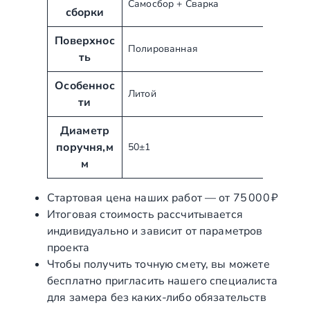
Самосбор + Сварка
т
и
сборки
ы
е
Поверхнос
Полированная
ть
Особеннос
Литой
ти
Диаметр
поручня,м
50±1
м
Стартовая цена наших работ — от 75 000 ₽
Итоговая стоимость рассчитывается
индивидуально и зависит от параметров
проекта
Чтобы получить точную смету, вы можете
бесплатно пригласить нашего специалиста
для замера без каких‑либо обязательств