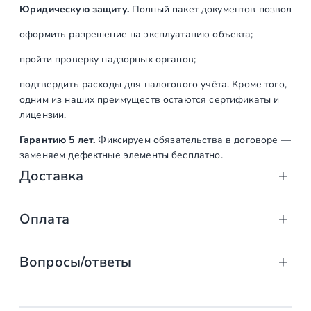
Юридическую защиту.
Полный пакет документов позволяет:
оформить разрешение на эксплуатацию объекта;
пройти проверку надзорных органов;
подтвердить расходы для налогового учёта. Кроме того,
одним из наших преимуществ остаются сертификаты и
лицензии.
Гарантию 5 лет.
Фиксируем обязательства в договоре —
заменяем дефектные элементы бесплатно.
Доставка
Доставка от «СтаирсПром»: аккуратно, вов
Оплата
Компания «СтаирсПром» организует профессиональную доста
Оплата услуг «СтаирсПром»: удобно, над
от упаковки на производстве до разгрузки на объекте. Дове
Вопросы/ответы
Какие изделия мы доставляем
Заказываете лестницу, ограждение или перила в компании 
выберите тот, что подходит именно вам!
маршевые, винтовые, консольные и модульные л