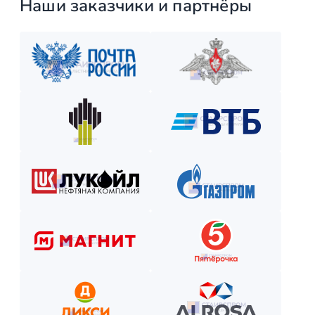
Наши заказчики и партнёры
Закажите лестницу или ограждение с удобной схемой опл
Рассчитаем стоимость, подберём вариант расчёта и начнём р
Как оплатить? Пошаговая инструкция
Оставьте заявку на сайте или по телефону.
Получите смету и договор.
Выберите способ оплаты из предложенных.
Внесите предоплату (если требуется).
Отслеживайте этапы производства и монтажа.
Оплатите остаток после приёмки —
и наслаждайтесь новой конструкцией!