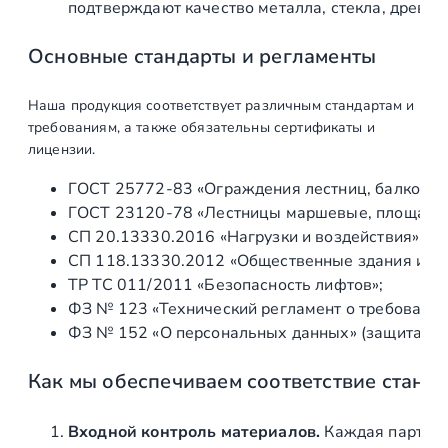
подтверждают качество металла, стекла, древес
м
м
Основные стандарты и регламенты
,
з
Наша продукция соответствует различным стандартам и
о
требованиям, а также обязательны сертификаты и
л
лицензии.
о
ГОСТ 25772‑83 «Ограждения лестниц, балконов 
т
ГОСТ 23120‑78 «Лестницы маршевые, площадки 
о
СП 20.13330.2016 «Нагрузки и воздействия» (а
СП 118.13330.2012 «Общественные здания и со
ТР ТС 011/2011 «Безопасность лифтов»;
ФЗ № 123 «Технический регламент о требования
ФЗ № 152 «О персональных данных» (защита ин
Как мы обеспечиваем соответствие станд
Входной контроль материалов.
Каждая партия 