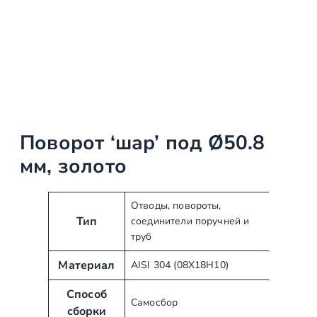
Поворот ‘шар’ под Ø50.8
мм, золото
А
З
Отводы, повороты,
Тип
соединители поручней и
т
н
труб
р
а
и
ч
Материал
AISI 304 (08Х18Н10)
б
е
у
н
Способ
Самосбор
т
и
сборки