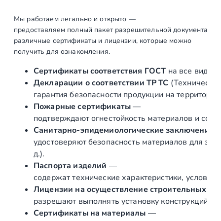
о
в
Мы работаем легально и открыто —
предоставляем полный пакет разрешительной документации п
о
различные сертификаты и лицензии, которые можно
р
получить для ознакомления.
о
т
Сертификаты соответствия ГОСТ
на все виды л
'
Декларации о соответствии ТР ТС
(Техническог
ш
гарантия безопасности продукции на территории
а
Пожарные сертификаты
—
р
подтверждают огнестойкость материалов и соот
'
Санитарно‑эпидемиологические заключения
п
удостоверяют безопасность материалов для здор
о
д.).
д
Паспорта изделий
—
Ø
содержат технические характеристики, условия 
5
Лицензии на осуществление строительных и 
0
разрешают выполнять установку конструкций «по
.
Сертификаты на материалы
—
8