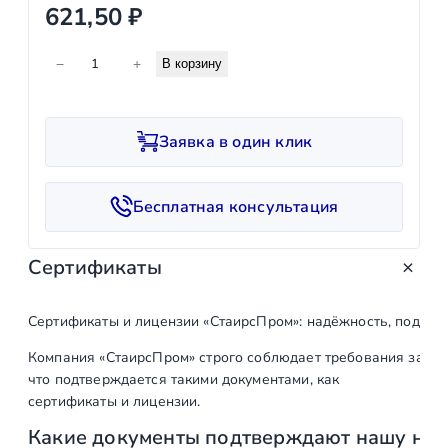
621,50
₽
К
−
+
В корзину
о
л
и
Заявка в один клик
ч
е
с
Бесплатная консультация
т
в
Сертификаты
о
т
о
Сертификаты и лицензии «СтаирсПром»: надёжность, подтв
в
Компания «СтаирсПром» строго соблюдает требования закон
а
что подтверждается такими документами, как
р
сертификаты и лицензии.
а
Какие документы подтверждают нашу на
П